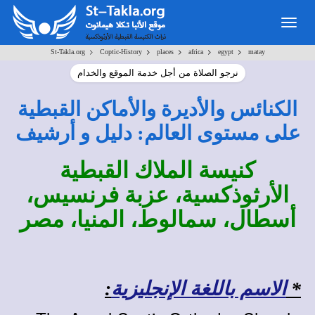
Togg
navig
>
>
>
>
>
St-Takla.org
Coptic-History
places
africa
egypt
matay
نرجو الصلاة من أجل خدمة الموقع والخدام
الكنائس والأديرة والأماكن القبطية
على مستوى العالم: دليل و أرشيف
كنيسة الملاك القبطية
الأرثوذكسية، عزبة فرنسيس،
أسطال، سمالوط، المنيا، مصر
*
الاسم باللغة الإنجليزية
: