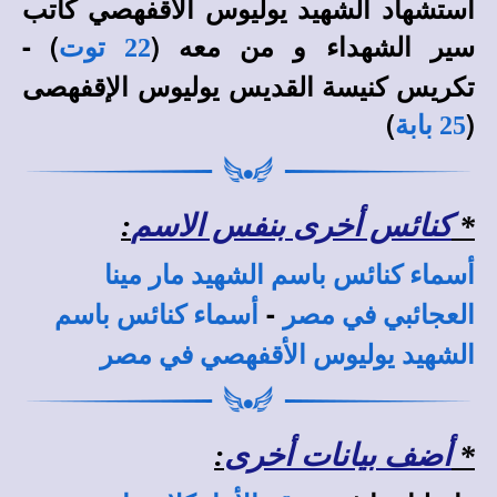
استشهاد الشهيد يوليوس الأقفهصي كاتب
سير الشهداء و من معه (
) -
22 توت
تكريس كنيسة القديس يوليوس الإقفهصى
)
(
25 بابة
*
كنائس أخرى بنفس الاسم
:
أسماء كنائس باسم الشهيد مار مينا
-
العجائبي في مصر
أسماء كنائس باسم
الشهيد يوليوس الأقفهصي في مصر
*
أضف بيانات أخرى
: