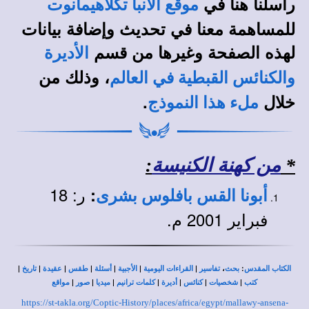
راسلنا هنا في
موقع الأنبا تكلاهيمانوت
للمساهمة معنا في تحديث وإضافة بيانات
لهذه الصفحة وغيرها من قسم
الأديرة
، وذلك من
والكنائس القبطية في العالم
خلال
.
ملء هذا النموذج
*
من كهنة الكنيسة
:
ر: 18
:
أبونا القس بافلوس بشرى
فبراير 2001 م.
|
|
|
|
|
|
|
،
:
الكتاب المقدس
بحث
تفاسير
القراءات اليومية
الأجبية
أسئلة
طقس
عقيدة
تاريخ
|
|
|
|
|
|
|
كتب
شخصيات
كنائس
أديرة
كلمات ترانيم
ميديا
صور
مواقع
https://st-takla.org/Coptic-History/places/africa/egypt/mallawy-ansena-