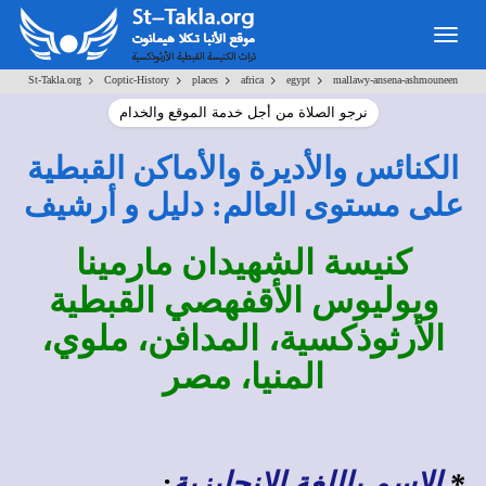
Togg
navig
>
>
>
>
>
St-Takla.org
Coptic-History
places
africa
egypt
mallawy-ansena-ashmouneen
نرجو الصلاة من أجل خدمة الموقع والخدام
الكنائس والأديرة والأماكن القبطية
على مستوى العالم: دليل و أرشيف
كنيسة الشهيدان مارمينا
ويوليوس الأقفهصي القبطية
الأرثوذكسية، المدافن، ملوي،
المنيا، مصر
*
الاسم باللغة الإنجليزية
: