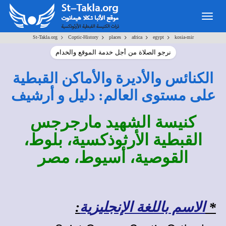
Togg
navig
>
>
>
>
>
St-Takla.org
Coptic-History
places
africa
egypt
kosia-mir
نرجو الصلاة من أجل خدمة الموقع والخدام
الكنائس والأديرة والأماكن القبطية
على مستوى العالم: دليل و أرشيف
كنيسة الشهيد مارجرجس
القبطية الأرثوذكسية، بلوط،
القوصية، أسيوط، مصر
*
الاسم باللغة الإنجليزية
: