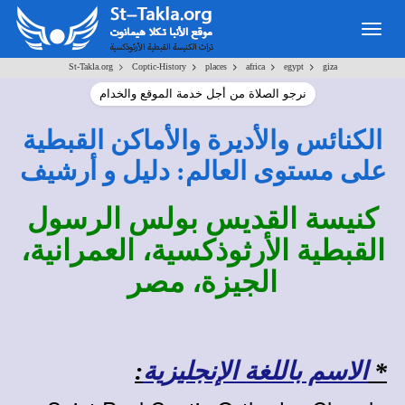
Togg
navig
>
>
>
>
>
St-Takla.org
Coptic-History
places
africa
egypt
giza
نرجو الصلاة من أجل خدمة الموقع والخدام
الكنائس والأديرة والأماكن القبطية
على مستوى العالم: دليل و أرشيف
كنيسة القديس بولس الرسول
القبطية الأرثوذكسية، العمرانية،
الجيزة، مصر
*
الاسم باللغة الإنجليزية
: