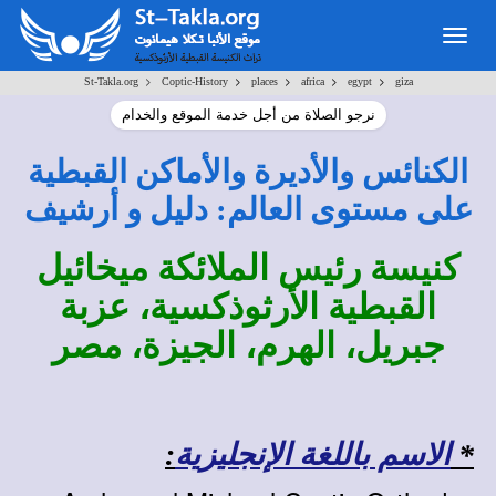
Togg
navig
>
>
>
>
>
St-Takla.org
Coptic-History
places
africa
egypt
giza
نرجو الصلاة من أجل خدمة الموقع والخدام
الكنائس والأديرة والأماكن القبطية
على مستوى العالم: دليل و أرشيف
كنيسة رئيس الملائكة ميخائيل
القبطية الأرثوذكسية، عزبة
جبريل، الهرم، الجيزة، مصر
*
الاسم باللغة الإنجليزية
: