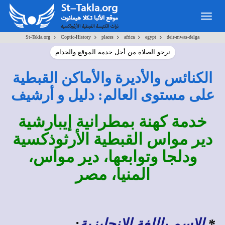
Togg
navig
>
>
>
>
>
St-Takla.org
Coptic-History
places
africa
egypt
deir-mwas-delga
نرجو الصلاة من أجل خدمة الموقع والخدام
الكنائس والأديرة والأماكن القبطية
على مستوى العالم: دليل و أرشيف
خدمة كهنة بمطرانية إيبارشية
دير مواس القبطية الأرثوذكسية
ودلجا وتوابعها، دير مواس،
المنيا، مصر
*
الاسم باللغة الإنجليزية
: