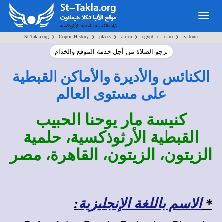
Togg
navig
>
>
>
>
>
>
St-Takla.org
Coptic-History
places
africa
egypt
cairo
zaitoun
نرجو الصلاة من أجل خدمة الموقع والخدام
الكنائس والأديرة والأماكن القبطية
على مستوى العالم
كنيسة مار يوحنا الحبيب
القبطية الأرثوذكسية، حلمية
الزيتون، الزيتون، القاهرة، مصر
*
الاسم باللغة الإنجليزية
: