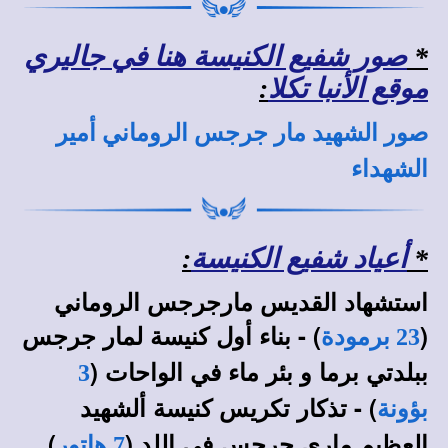
*
صور شفيع الكنيسة هنا في جاليري
موقع الأنبا تكلا
:
صور الشهيد مار جرجس الروماني أمير
الشهداء
*
أعياد شفيع الكنيسة
:
استشهاد القديس مارجرجس الروماني
(
) - بناء أول كنيسة لمار جرجس
23 برمودة
ببلدتي برما و بئر ماء في الواحات (
3
) - تذكار تكريس كنيسة ألشهيد
بؤونة
العظيم ماري جرجس في اللد (
)
7 هاتور