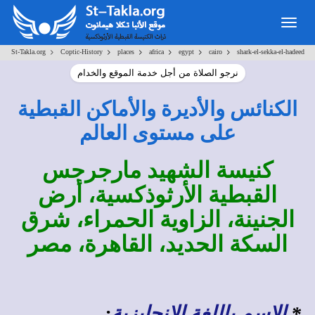
Togg
navig
>
>
>
>
>
>
St-Takla.org
Coptic-History
places
africa
egypt
cairo
shark-el-sekka-el-hadeed
نرجو الصلاة من أجل خدمة الموقع والخدام
الكنائس والأديرة والأماكن القبطية
على مستوى العالم
كنيسة الشهيد مارجرجس
القبطية الأرثوذكسية، أرض
الجنينة، الزاوية الحمراء، شرق
السكة الحديد، القاهرة، مصر
*
الاسم باللغة الإنجليزية
: