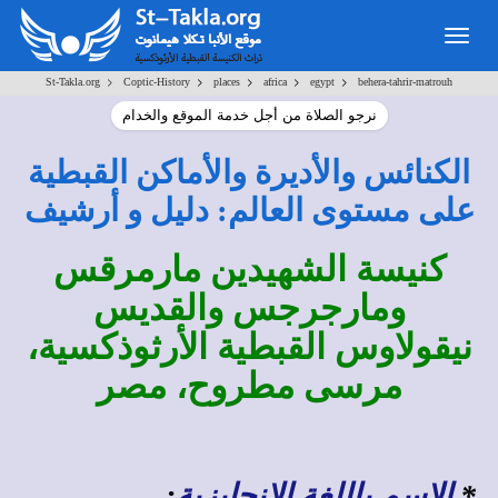
Togg
navig
>
>
>
>
>
St-Takla.org
Coptic-History
places
africa
egypt
behera-tahrir-matrouh
نرجو الصلاة من أجل خدمة الموقع والخدام
الكنائس والأديرة والأماكن القبطية
على مستوى العالم: دليل و أرشيف
كنيسة الشهيدين مارمرقس
ومارجرجس والقديس
نيقولاوس القبطية الأرثوذكسية،
مرسى مطروح، مصر
*
الاسم باللغة الإنجليزية
: