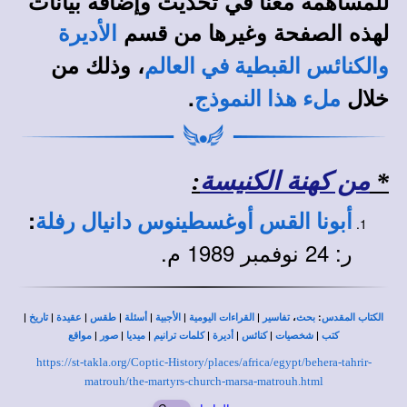
للمساهمة معنا في تحديث وإضافة بيانات
لهذه الصفحة وغيرها من قسم
الأديرة
، وذلك من
والكنائس القبطية في العالم
خلال
.
ملء هذا النموذج
*
من كهنة الكنيسة
:
:
أبونا القس أوغسطينوس دانيال رفلة
ر: 24 نوفمبر 1989 م.
|
|
|
|
|
|
|
،
:
الكتاب المقدس
بحث
تفاسير
القراءات اليومية
الأجبية
أسئلة
طقس
عقيدة
تاريخ
|
|
|
|
|
|
|
كتب
شخصيات
كنائس
أديرة
كلمات ترانيم
ميديا
صور
مواقع
https://st-takla.org/Coptic-History/places/africa/egypt/behera-tahrir-
matrouh/the-martyrs-church-marsa-matrouh.html