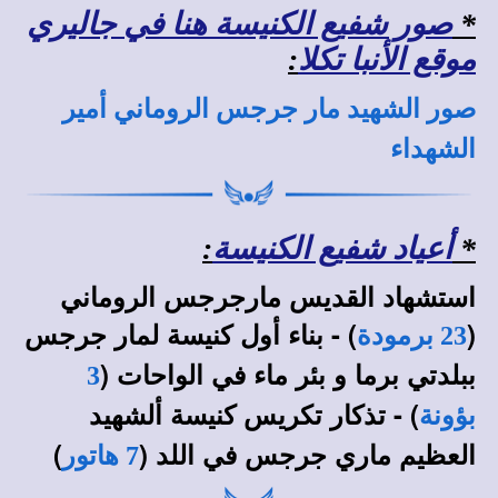
*
صور شفيع الكنيسة هنا في جاليري
موقع الأنبا تكلا
:
صور الشهيد مار جرجس الروماني أمير
الشهداء
*
أعياد شفيع الكنيسة
:
استشهاد القديس مارجرجس الروماني
(
) - بناء أول كنيسة لمار جرجس
23 برمودة
ببلدتي برما و بئر ماء في الواحات (
3
) - تذكار تكريس كنيسة ألشهيد
بؤونة
العظيم ماري جرجس في اللد (
)
7 هاتور