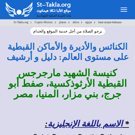
Togg
navig
>
>
>
>
>
St-Takla.org
Coptic-History
places
africa
egypt
bani-mazar-bahnasa
نرجو الصلاة من أجل خدمة الموقع والخدام
الكنائس والأديرة والأماكن القبطية
على مستوى العالم: دليل و أرشيف
كنيسة الشهيد مارجرجس
القبطية الأرثوذكسية، صفط أبو
جرج، بني مزار، المنيا، مصر
*
الاسم باللغة الإنجليزية
: