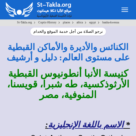
Togg
navig
>
>
>
>
>
St-Takla.org
Coptic-History
places
africa
egypt
banha-kwesna
نرجو الصلاة من أجل خدمة الموقع والخدام
الكنائس والأديرة والأماكن القبطية
على مستوى العالم: دليل و أرشيف
كنيسة الأنبا أنطونيوس القبطية
الأرثوذكسية، طه شبرا، قويسنا،
المنوفية، مصر
*
الاسم باللغة الإنجليزية
: