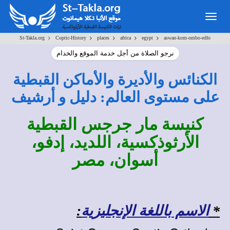
Togg
navig
>
>
>
>
>
St-Takla.org
Coptic-History
places
africa
egypt
aswan-kom-ombo-edfo
نرجو الصلاة من أجل خدمة الموقع والخدام
الكنائس والأديرة والأماكن القبطية
على مستوى العالم: دليل و أرشيف
كنيسة مار جرجس القبطية
الأرثوذكسية، اللديد، إدفو،
أسوان، مصر
*
الاسم باللغة الإنجليزية
: