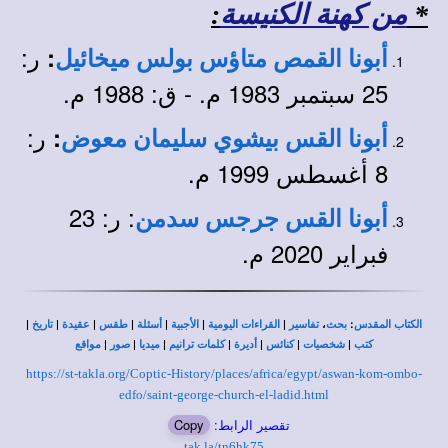
*
من كهنة الكنيسة
:
ر:
:
أبونا القمص متاؤس بولس ميخائيل
25 سبتمبر 1983 م. - ق: 1988 م.
ر:
:
أبونا القس بيشوي سليمان معوض
8 أغسطس 1999 م.
: ر: 23
أبونا القس جرجس سدمن
فبراير 2020 م.
|
|
|
|
|
|
|
،
:
الكتاب المقدس
بحث
تفاسير
القراءات اليومية
الأجبية
أسئلة
طقس
عقيدة
تاريخ
|
|
|
|
|
|
|
كتب
شخصيات
كنائس
أديرة
كلمات ترانيم
ميديا
صور
مواقع
https://st-takla.org/Coptic-History/places/africa/egypt/aswan-kom-ombo-
edfo/saint-george-church-el-ladid.html
تقصير الرابط:
Copy
tak.la/tn6hk75