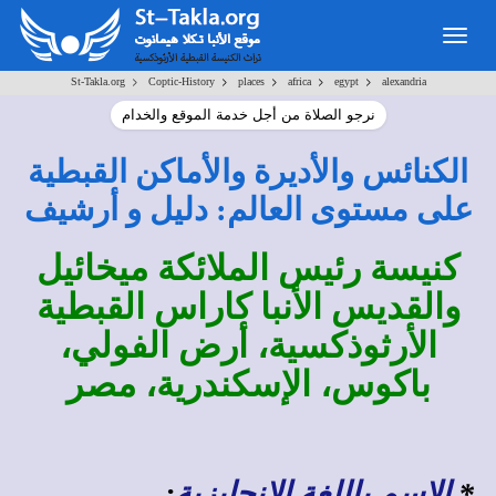
Togg
navig
>
>
>
>
>
St-Takla.org
Coptic-History
places
africa
egypt
alexandria
نرجو الصلاة من أجل خدمة الموقع والخدام
الكنائس والأديرة والأماكن القبطية
على مستوى العالم: دليل و أرشيف
كنيسة رئيس الملائكة ميخائيل
والقديس الأنبا كاراس القبطية
الأرثوذكسية، أرض الفولي،
باكوس، الإسكندرية، مصر
*
الاسم باللغة الإنجليزية
: