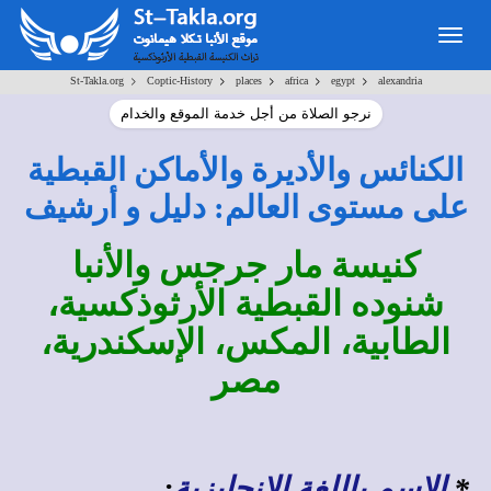
Togg
navig
>
>
>
>
>
St-Takla.org
Coptic-History
places
africa
egypt
alexandria
نرجو الصلاة من أجل خدمة الموقع والخدام
الكنائس والأديرة والأماكن القبطية
على مستوى العالم: دليل و أرشيف
كنيسة مار جرجس والأنبا
شنوده القبطية الأرثوذكسية،
الطابية، المكس، الإسكندرية،
مصر
*
الاسم باللغة الإنجليزية
: