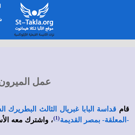
ا
شخ
عمل الميرون المقدس سنة 269
قام
قداسة البابا غبريال الثالث البطريرك ا
، واشترك معه الأسا
(1)
-المعلقة- بمصر القديمة
_____