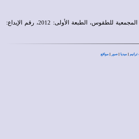
كتاب السنكسار - الجزء الأول (من توت إلى أمشير)، إصدار مكتبة دير السيدة العذراء السريان، إعداد: اللجنة المجمعية للطقوس، الطبعة الأولى: 2012، رقم الإيداع:
|
|
|
ترانيم
ميديا
صور
مواقع