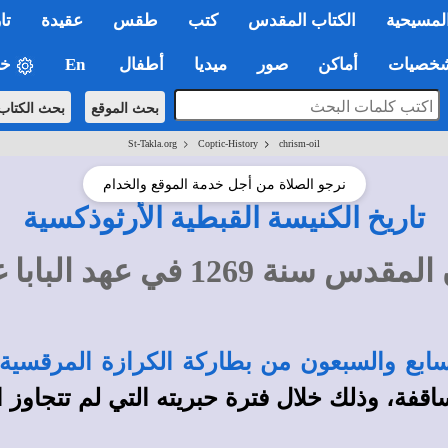
لمسيحية
الكتاب المقدس
كتب
طقس
عقيدة
تا
صيات
أماكن
صور
ميديا
أطفال
En
خي
بحث الموقع
بحث الكتاب
>
>
St-Takla.org
Coptic-History
chrism-oil
نرجو الصلاة من أجل خدمة الموقع والخدام
تاريخ الكنيسة القبطية الأرثوذكسية
1 في عهد البابا غبريال الثالث
لسابع والسبعون من بطاركة الكرازة المرقسية
قفة، وذلك خلال فترة حبريته التي لم تتجاوز ا