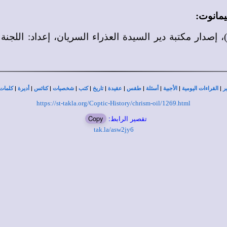
هيمانوت
:
|
|
|
|
|
|
|
|
|
|
|
ر
القراءات اليومية
الأجبية
أسئلة
طقس
عقيدة
تاريخ
كتب
شخصيات
كنائس
أديرة
كلمات 
https://st-takla.org/Coptic-History/chrism-oil/1269.html
تقصير الرابط:
Copy
tak.la/asw2jy6