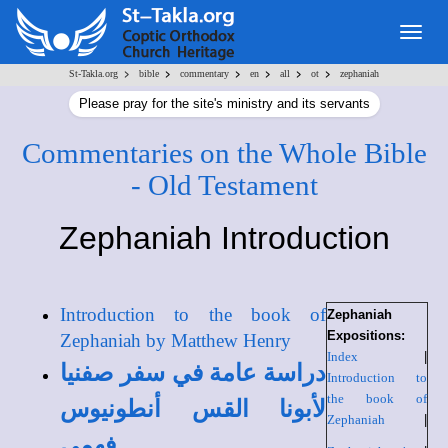
Togg
navig
>
>
>
>
>
>
St-Takla.org
bible
commentary
en
all
ot
zephaniah
Please pray for the site's ministry and its servants
Commentaries on the Whole Bible
- Old Testament
Zephaniah Introduction
Introduction to the book of
Zephaniah
Expositions:
Zephaniah by Matthew Henry
Index
|
دراسة عامة في سفر صفنيا
Introduction to
the book of
لأبونا القس أنطونيوس
Zephaniah
|
فهمي