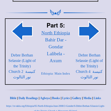
Part 5:
North Ethiopia
Bahir Dar -
Gondar
Lalibela -
Debre Berhan
Debre Berhan
Axum
Selassie (Light of
Selassie (Light of
the Trinity)
the Trinity)
Church 4 كنيسة
Church 2 كنيسة
Ethiopia: Main Index
نور الثالوث
نور الثالوث
|
|
|
|
|
|
|
Bible
Daily Readings
Agbeya
Books
Lyrics
Gallery
Media
Links
https://st-takla.org/Ethiopia/05-North-Ethiopia-June-2008/2-Gonder/6-Debre-Berhan-Silassie-Light-
of-the-Trinity-Church-n-Monastery-03.html