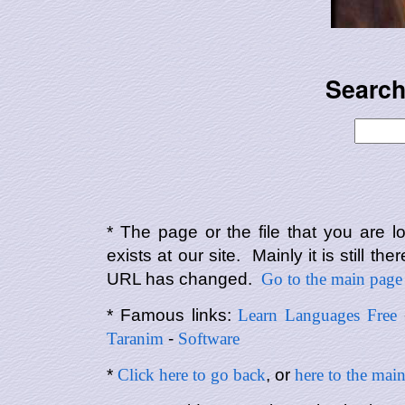
Search
* The page or the file that you are l
exists at our site. Mainly it is still the
URL has changed.
Go to the main page
* Famous links:
Learn Languages Free
Taranim
-
Software
*
Click here to go back
, or
here to the mai