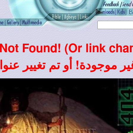
 Not Found! (Or link cha
ر موجودة! أو تم تغيير عنوا