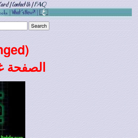
nged)
الصفحة غي